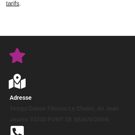
tarifs
.
Adresse
Temps’Dance Fitness Le Chalet, Av Jean
Jaurès 73330 PONT DE BEAUVOISIN