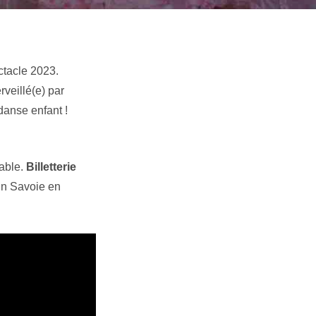
ctacle 2023.
veillé(e) par
danse enfant !
able.
Billetterie
n Savoie en