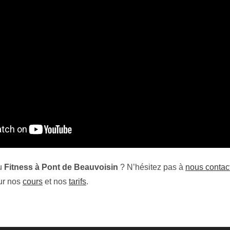
du
Fitness à Pont de Beauvoisin
? N’hésitez pas à
nous contac
sur nos
cours
et nos
tarifs
.